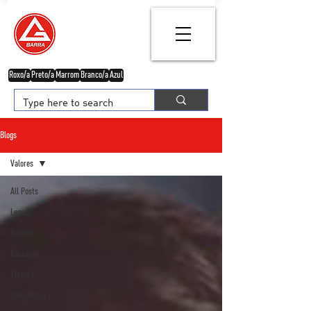
Roxo/a
Preto/a
Marrom
Branco/a
Azul
Blogs
Valores
All Posts
Legado
Valores
Educação
Técnica
Competição