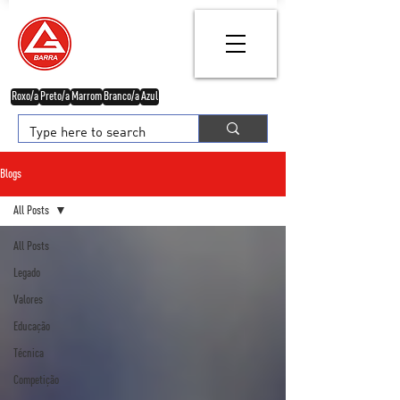
Roxo/a
Preto/a
Marrom
Branco/a
Azul
Blogs
All Posts
All Posts
Legado
Valores
Educação
Técnica
Competição